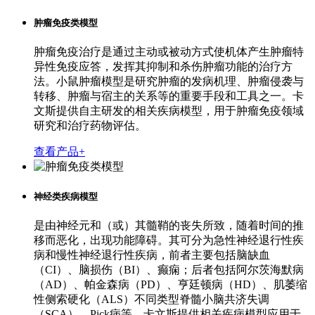
肿瘤免疫类模型
肿瘤免疫治疗是通过主动或被动方式使机体产生肿瘤特
异性免疫应答，发挥其抑制和杀伤肿瘤功能的治疗方
法。小鼠肿瘤模型是研究肿瘤的发病机理、肿瘤侵袭与
转移、肿瘤与宿主的关系等的重要手段和工具之一。卡
文斯提供自主研发的相关疾病模型，用于肿瘤免疫领域
研究和治疗药物评估。
查看产品+
神经类疾病模型
是由神经元和（或）其髓鞘的丧失所致，随着时间的推
移而恶化，出现功能障碍。其可分为急性神经退行性疾
病和慢性神经退行性疾病，前者主要包括脑缺血
（CI）、脑损伤（BI）、癫痫；后者包括阿尔茨海默病
（AD）、帕金森病（PD）、亨廷顿病（HD）、肌萎缩
性侧索硬化（ALS）不同类型脊髓小脑共济失调
（SCA）、Pick病等。卡文斯提供相关疾病模型应用于