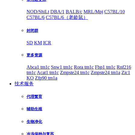
NOD/ShiLt
DBA/1
BALB/c
MRL/Mpj
C57BL/10
C57BL/6
C57BL/6（老龄鼠）
封闭群
SD
KM
ICR
更多资源
Abca1 tm1c
Snw1 tm1c
Rora tm1c
Fbp1 tm1c
Rnf216
tm1c
Acat1 tm1c
Zmpste24 tm1c
Zmpste24 tm1a
Zic1
KO
Zfp90 tm1a
技术服务
代理繁育
辅助生殖
生物净化
冷冻保种与复苏