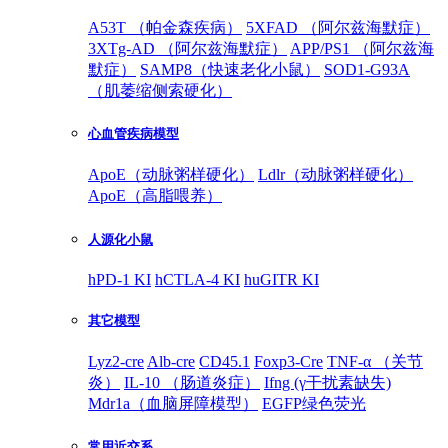
A53T （帕金森疾病）
5XFAD （阿尔兹海默症）
3XTg-AD （阿尔兹海默症）
APP/PS1 （阿尔兹海
默症）
SAMP8（快速老化小鼠）
SOD1-G93A
（肌萎缩侧索硬化）
心血管疾病模型
ApoE（动脉粥样硬化）
Ldlr（动脉粥样硬化）
ApoE（高脂喂养）
人源化小鼠
hPD-1 KI
hCTLA-4 KI
huGITR KI
其它模型
Lyz2-cre
Alb-cre
CD45.1
Foxp3-Cre
TNF-α （关节
炎）
IL-10 （肠道炎症）
Ifng (γ干扰素缺失)
Mdr1a（血脑屏障模型）
EGFP绿色荧光
常用近交系