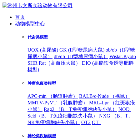
首页
动物模型中心
代谢类模型
UOX (高尿酸)
GK (II型糖尿病大鼠)
ob/ob（II型糖
尿病小鼠）
db/db（II型糖尿病小鼠）
Wistar-Kyoto
SHR Rat（高血压大鼠）
DIO (高脂饮食诱导肥胖
模型)
肿瘤免疫类模型
APC-min （肠道肿瘤）
BALB/c-Nude （裸鼠）
MMTV-PyVT （乳腺肿瘤）
MRL-Lpr （红斑狼疮
小鼠）
Rag2 （B、T免疫细胞缺失小鼠）
NOD-
Scid（B、T免疫细胞缺失小鼠）
NXG （B、T、
NK免疫细胞缺失小鼠）
OT2
OT1
神经类疾病模型