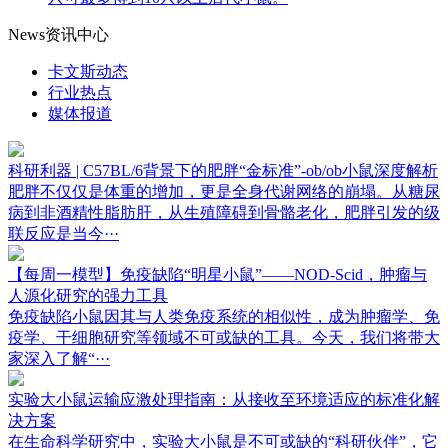
News
资讯中心
卡文斯动态
行业热点
媒体报道
科研利器 | C57BL/6背景下的肥胖“金标准”-ob/ob小鼠深度解析
肥胖不仅仅是体重的增加，更是全身代谢网络的崩塌。从糖尿
病到非酒精性脂肪肝，从生殖障碍到骨骼老化，肥胖引发的级
联反应是当今···
【每周一模型】免疫缺陷“明星小鼠”——NOD-Scid，肿瘤与
人源化研究的强力工具
免疫缺陷小鼠因其与人类免疫系统的相似性，成为肿瘤学、免
疫学、干细胞研究等领域不可或缺的工具。今天，我们将带大
家深入了解“···
实验大小鼠运输应激处理指南：从接收至环境适应的标准化解
决方案
在生命科学研究中，实验大小鼠是不可或缺的“科研伙伴”，它