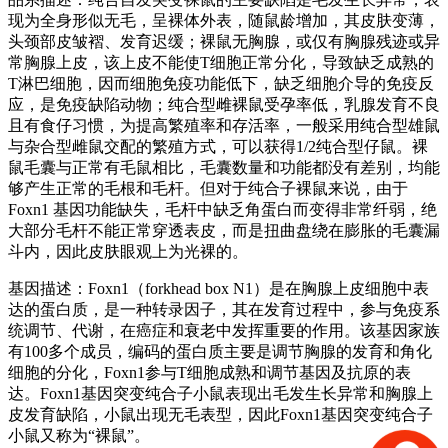
现为全身形似无毛，呈裸体外表，随鼠龄增加，其皮肤变薄，
头颈部皮皱褶、发育迟缓；裸鼠无胸腺，或仅有胸腺残迹或异
常胸腺上皮，该上皮不能使T细胞正常分化，导致缺乏成熟的
T淋巴细胞，因而细胞免疫功能低下，缺乏细胞介导的免疫反
应，是免疫缺陷动物；纯合型雌裸鼠受孕率低，乳腺发育不良
且有食仔习惯，为提高繁殖率和存活率，一般采用纯合型雄鼠
与杂合型雌鼠交配的繁殖方式，可以获得1/2纯合型仔鼠。裸
鼠毛囊与正常有毛鼠相比，毛囊数量和功能都没有差别，均能
够产生正常的毛根和毛杆。但对于纯合子裸鼠来说，由于
Foxn1 基因功能缺失，毛杆中缺乏角蛋白而变得非常纤弱，绝
大部分毛杆不能正常穿透表皮，而是扭曲盘绕在膨胀的毛囊漏
斗内，因此皮肤眼观上为光裸的。
基因描述：Foxn1（forkhead box N1）是在胸腺上皮细胞中表
达的蛋白质，是一种转录因子，其在发育过程中，参与免疫系
统调节、代谢，在癌症和衰老中发挥重要的作用。该基因家族
有100多个成员，编码的蛋白质主要是调节胸腺的发育和角化
细胞的分化，Foxn1参与T细胞成熟和调节基因及抗原的表
达。Foxn1基因突变纯合子小鼠表现出毛发生长异常和胸腺上
皮发育缺陷，小鼠出现无毛表型，因此Foxn1基因突变纯合子
小鼠又称为“裸鼠”。