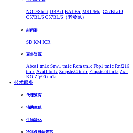
NOD/ShiLt
DBA/1
BALB/c
MRL/Mpj
C57BL/10
C57BL/6
C57BL/6（老龄鼠）
封闭群
SD
KM
ICR
更多资源
Abca1 tm1c
Snw1 tm1c
Rora tm1c
Fbp1 tm1c
Rnf216
tm1c
Acat1 tm1c
Zmpste24 tm1c
Zmpste24 tm1a
Zic1
KO
Zfp90 tm1a
技术服务
代理繁育
辅助生殖
生物净化
冷冻保种与复苏