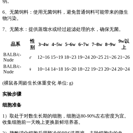
弱。
6、无菌饲料：使用无菌饲料，避免普通饲料可能带来的微生
物污染。
7、无菌水：提供蒸馏水或经过超滤处理的水，确保无菌。
性
9w以
品系
3~4w
4~5w
5~6w
6~7w
7~8w
8~9w
别
上
BALB/c-
♂
12~16
15~19
18~23
19~24
20~25
21~26
21~26
Nude
BALB/c-
♀
10~14
14~18
16~20
18~22
19~23
20~24
20~24
Nude
(裸鼠各周龄生长体重变化 单位: g)
实验步骤
细胞准备
1）取处于对数生长期的细胞，细胞达80-90%左右密度为宜。
收集细胞前一天晚上更换新鲜培养基。