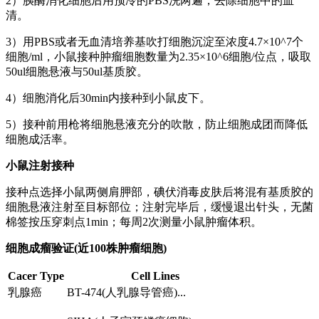
2）胰酶消化细胞后用预冷的PBS洗两遍，去除细胞中的血
清。
3）用PBS或者无血清培养基吹打细胞沉淀至浓度4.7×10^7个
细胞/ml，小鼠接种肿瘤细胞数量为2.35×10^6细胞/位点，吸取
50ul细胞悬液与50ul基质胶。
4）细胞消化后30min内接种到小鼠皮下。
5）接种前用枪将细胞悬液充分的吹散，防止细胞成团而降低
细胞成活率。
小鼠注射接种
接种点选择小鼠两侧肩胛部，碘伏消毒皮肤后将混有基质胶的
细胞悬液注射至目标部位；注射完毕后，缓慢退出针头，无菌
棉签按压穿刺点1min；每周2次测量小鼠肿瘤体积。
细胞成瘤验证(近100株肿瘤细胞)
Cacer Type
Cell Lines
乳腺癌
BT-474(人乳腺导管癌)...