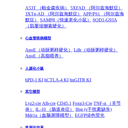
A53T （帕金森疾病）
5XFAD （阿尔兹海默症）
3XTg-AD （阿尔兹海默症）
APP/PS1 （阿尔兹海
默症）
SAMP8（快速老化小鼠）
SOD1-G93A
（肌萎缩侧索硬化）
心血管疾病模型
ApoE（动脉粥样硬化）
Ldlr（动脉粥样硬化）
ApoE（高脂喂养）
人源化小鼠
hPD-1 KI
hCTLA-4 KI
huGITR KI
其它模型
Lyz2-cre
Alb-cre
CD45.1
Foxp3-Cre
TNF-α （关节
炎）
IL-10 （肠道炎症）
Ifng (γ干扰素缺失)
Mdr1a（血脑屏障模型）
EGFP绿色荧光
常用近交系