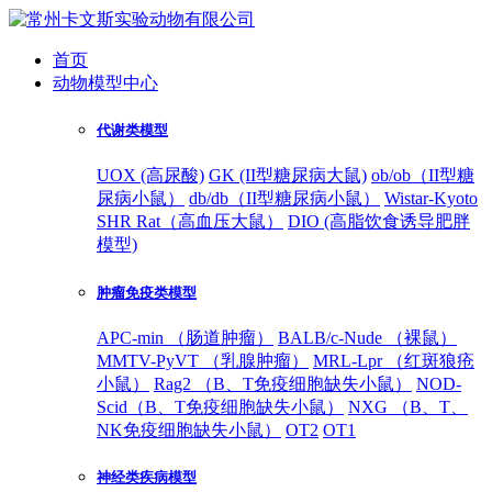
首页
动物模型中心
代谢类模型
UOX (高尿酸)
GK (II型糖尿病大鼠)
ob/ob（II型糖
尿病小鼠）
db/db（II型糖尿病小鼠）
Wistar-Kyoto
SHR Rat（高血压大鼠）
DIO (高脂饮食诱导肥胖
模型)
肿瘤免疫类模型
APC-min （肠道肿瘤）
BALB/c-Nude （裸鼠）
MMTV-PyVT （乳腺肿瘤）
MRL-Lpr （红斑狼疮
小鼠）
Rag2 （B、T免疫细胞缺失小鼠）
NOD-
Scid（B、T免疫细胞缺失小鼠）
NXG （B、T、
NK免疫细胞缺失小鼠）
OT2
OT1
神经类疾病模型