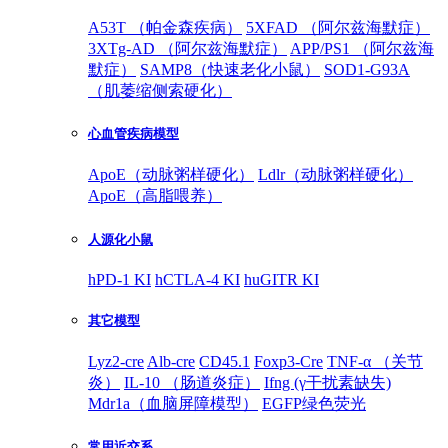
A53T （帕金森疾病）
5XFAD （阿尔兹海默症）
3XTg-AD （阿尔兹海默症）
APP/PS1 （阿尔兹海
默症）
SAMP8（快速老化小鼠）
SOD1-G93A
（肌萎缩侧索硬化）
心血管疾病模型
ApoE（动脉粥样硬化）
Ldlr（动脉粥样硬化）
ApoE（高脂喂养）
人源化小鼠
hPD-1 KI
hCTLA-4 KI
huGITR KI
其它模型
Lyz2-cre
Alb-cre
CD45.1
Foxp3-Cre
TNF-α （关节
炎）
IL-10 （肠道炎症）
Ifng (γ干扰素缺失)
Mdr1a（血脑屏障模型）
EGFP绿色荧光
常用近交系