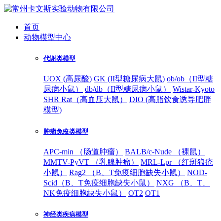
首页
动物模型中心
代谢类模型
UOX (高尿酸)
GK (II型糖尿病大鼠)
ob/ob（II型糖
尿病小鼠）
db/db（II型糖尿病小鼠）
Wistar-Kyoto
SHR Rat（高血压大鼠）
DIO (高脂饮食诱导肥胖
模型)
肿瘤免疫类模型
APC-min （肠道肿瘤）
BALB/c-Nude （裸鼠）
MMTV-PyVT （乳腺肿瘤）
MRL-Lpr （红斑狼疮
小鼠）
Rag2 （B、T免疫细胞缺失小鼠）
NOD-
Scid（B、T免疫细胞缺失小鼠）
NXG （B、T、
NK免疫细胞缺失小鼠）
OT2
OT1
神经类疾病模型