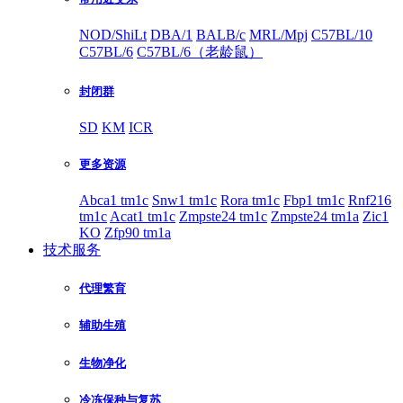
NOD/ShiLt
DBA/1
BALB/c
MRL/Mpj
C57BL/10
C57BL/6
C57BL/6（老龄鼠）
封闭群
SD
KM
ICR
更多资源
Abca1 tm1c
Snw1 tm1c
Rora tm1c
Fbp1 tm1c
Rnf216
tm1c
Acat1 tm1c
Zmpste24 tm1c
Zmpste24 tm1a
Zic1
KO
Zfp90 tm1a
技术服务
代理繁育
辅助生殖
生物净化
冷冻保种与复苏