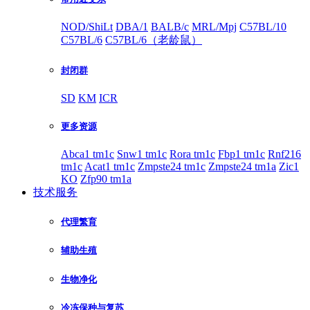
NOD/ShiLt
DBA/1
BALB/c
MRL/Mpj
C57BL/10
C57BL/6
C57BL/6（老龄鼠）
封闭群
SD
KM
ICR
更多资源
Abca1 tm1c
Snw1 tm1c
Rora tm1c
Fbp1 tm1c
Rnf216
tm1c
Acat1 tm1c
Zmpste24 tm1c
Zmpste24 tm1a
Zic1
KO
Zfp90 tm1a
技术服务
代理繁育
辅助生殖
生物净化
冷冻保种与复苏