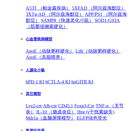
A53T （帕金森疾病）
5XFAD （阿尔兹海默症）
3XTg-AD （阿尔兹海默症）
APP/PS1 （阿尔兹海
默症）
SAMP8（快速老化小鼠）
SOD1-G93A
（肌萎缩侧索硬化）
心血管疾病模型
ApoE（动脉粥样硬化）
Ldlr（动脉粥样硬化）
ApoE（高脂喂养）
人源化小鼠
hPD-1 KI
hCTLA-4 KI
huGITR KI
其它模型
Lyz2-cre
Alb-cre
CD45.1
Foxp3-Cre
TNF-α （关节
炎）
IL-10 （肠道炎症）
Ifng (γ干扰素缺失)
Mdr1a（血脑屏障模型）
EGFP绿色荧光
常用近交系