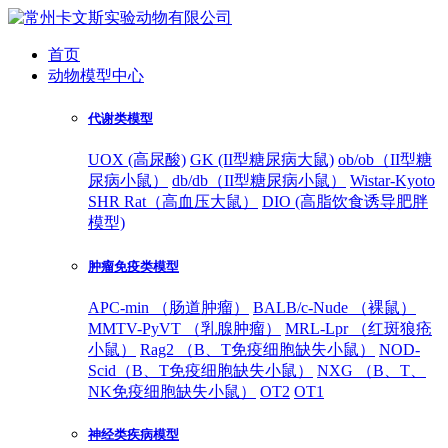
首页
动物模型中心
代谢类模型
UOX (高尿酸)
GK (II型糖尿病大鼠)
ob/ob（II型糖
尿病小鼠）
db/db（II型糖尿病小鼠）
Wistar-Kyoto
SHR Rat（高血压大鼠）
DIO (高脂饮食诱导肥胖
模型)
肿瘤免疫类模型
APC-min （肠道肿瘤）
BALB/c-Nude （裸鼠）
MMTV-PyVT （乳腺肿瘤）
MRL-Lpr （红斑狼疮
小鼠）
Rag2 （B、T免疫细胞缺失小鼠）
NOD-
Scid（B、T免疫细胞缺失小鼠）
NXG （B、T、
NK免疫细胞缺失小鼠）
OT2
OT1
神经类疾病模型