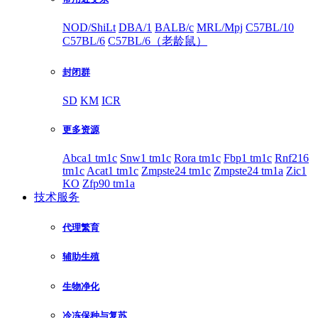
NOD/ShiLt
DBA/1
BALB/c
MRL/Mpj
C57BL/10
C57BL/6
C57BL/6（老龄鼠）
封闭群
SD
KM
ICR
更多资源
Abca1 tm1c
Snw1 tm1c
Rora tm1c
Fbp1 tm1c
Rnf216
tm1c
Acat1 tm1c
Zmpste24 tm1c
Zmpste24 tm1a
Zic1
KO
Zfp90 tm1a
技术服务
代理繁育
辅助生殖
生物净化
冷冻保种与复苏