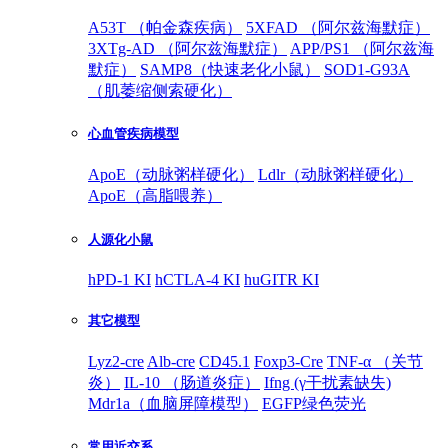
A53T （帕金森疾病）
5XFAD （阿尔兹海默症）
3XTg-AD （阿尔兹海默症）
APP/PS1 （阿尔兹海
默症）
SAMP8（快速老化小鼠）
SOD1-G93A
（肌萎缩侧索硬化）
心血管疾病模型
ApoE（动脉粥样硬化）
Ldlr（动脉粥样硬化）
ApoE（高脂喂养）
人源化小鼠
hPD-1 KI
hCTLA-4 KI
huGITR KI
其它模型
Lyz2-cre
Alb-cre
CD45.1
Foxp3-Cre
TNF-α （关节
炎）
IL-10 （肠道炎症）
Ifng (γ干扰素缺失)
Mdr1a（血脑屏障模型）
EGFP绿色荧光
常用近交系