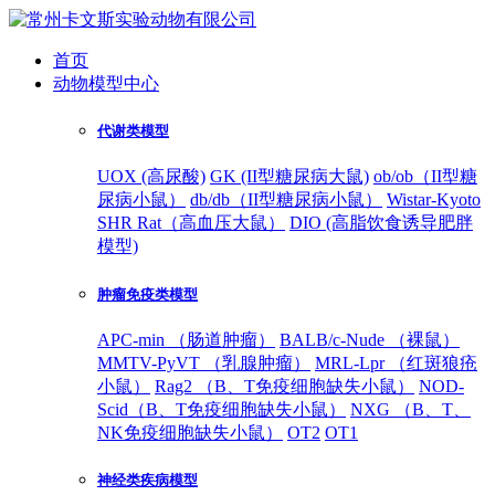
首页
动物模型中心
代谢类模型
UOX (高尿酸)
GK (II型糖尿病大鼠)
ob/ob（II型糖
尿病小鼠）
db/db（II型糖尿病小鼠）
Wistar-Kyoto
SHR Rat（高血压大鼠）
DIO (高脂饮食诱导肥胖
模型)
肿瘤免疫类模型
APC-min （肠道肿瘤）
BALB/c-Nude （裸鼠）
MMTV-PyVT （乳腺肿瘤）
MRL-Lpr （红斑狼疮
小鼠）
Rag2 （B、T免疫细胞缺失小鼠）
NOD-
Scid（B、T免疫细胞缺失小鼠）
NXG （B、T、
NK免疫细胞缺失小鼠）
OT2
OT1
神经类疾病模型